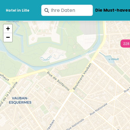
Geben
Die Must-have
Hotel in Lille
Sie
Ihre
+
Daten
−
ein
228