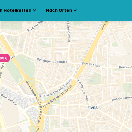
h Hotelketten
Nach Orten
90 €