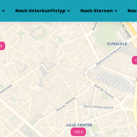
s
Nach Unterkunftstyp
Nach Sternen
Nac
 €
1
150 €