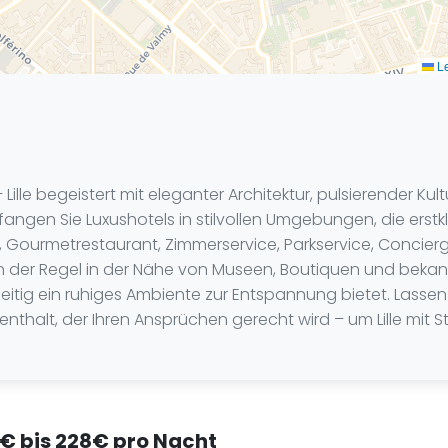
Le
– Lille begeistert mit eleganter Architektur, pulsierender 
mpfangen Sie Luxushotels in stilvollen Umgebungen, die er
, Gourmetrestaurant, Zimmerservice, Parkservice, Conci
in der Regel in der Nähe von Museen, Boutiquen und beka
zeitig ein ruhiges Ambiente zur Entspannung bietet. Lassen
enthalt, der Ihren Ansprüchen gerecht wird – um Lille mit S
50€ bis 228€ pro Nacht