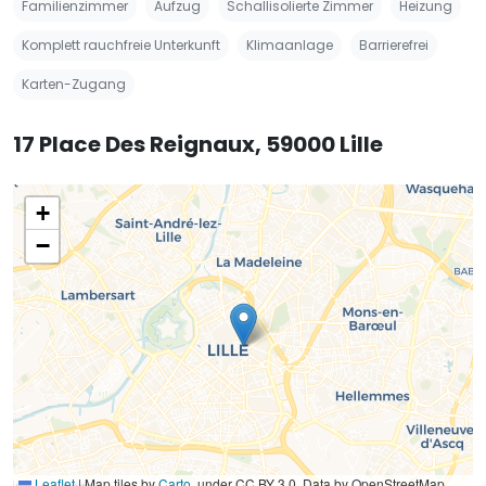
Familienzimmer
Aufzug
Schallisolierte Zimmer
Heizung
Komplett rauchfreie Unterkunft
Klimaanlage
Barrierefrei
Karten-Zugang
17 Place Des Reignaux, 59000 Lille
+
−
Leaflet
|
Map tiles by
Carto
, under CC BY 3.0. Data by OpenStreetMap,