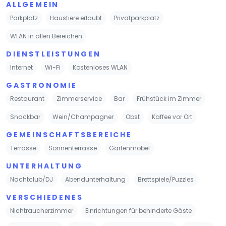
ALLGEMEIN
Parkplatz
Haustiere erlaubt
Privatparkplatz
WLAN in allen Bereichen
DIENSTLEISTUNGEN
Internet
Wi-Fi
Kostenloses WLAN
GASTRONOMIE
Restaurant
Zimmerservice
Bar
Frühstück im Zimmer
Snackbar
Wein/Champagner
Obst
Kaffee vor Ort
GEMEINSCHAFTSBEREICHE
Terrasse
Sonnenterrasse
Gartenmöbel
UNTERHALTUNG
Nachtclub/DJ
Abendunterhaltung
Brettspiele/Puzzles
VERSCHIEDENES
Nichtraucherzimmer
Einrichtungen für behinderte Gäste