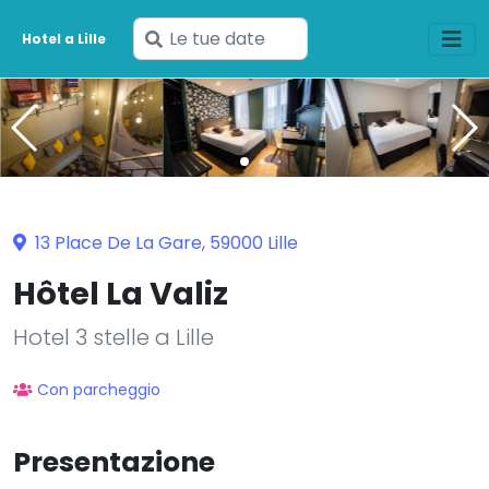
Inserisci
Hotel a Lille
le
tue
date
13 Place De La Gare, 59000 Lille
Hôtel La Valiz
Hotel 3 stelle a Lille
Con parcheggio
Presentazione