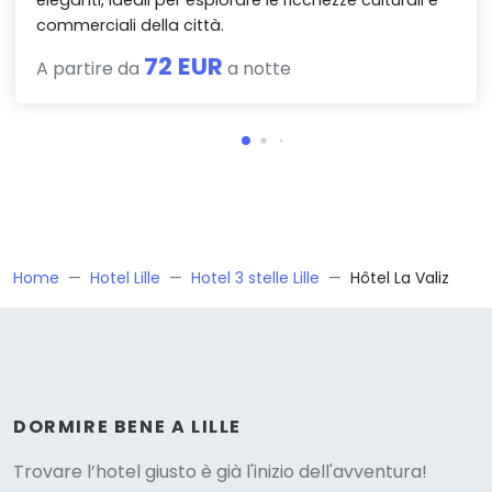
eleganti, ideali per esplorare le ricchezze culturali e
commerciali della città.
72 EUR
A partire da
a notte
Home
Hotel Lille
Hotel 3 stelle Lille
Hôtel La Valiz
Versione
DORMIRE BENE A LILLE
Trovare l’hotel giusto è già l'inizio dell'avventura!