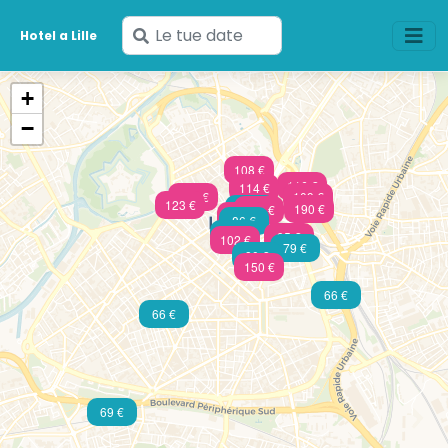
Inserisci
Hotel a Lille
le
tue
+
date
−
108 €
116 €
114 €
228 €
109 €
123 €
87 €
190 €
102 €
229 €
86 €
79 €
95 €
102 €
79 €
80 €
150 €
66 €
66 €
69 €