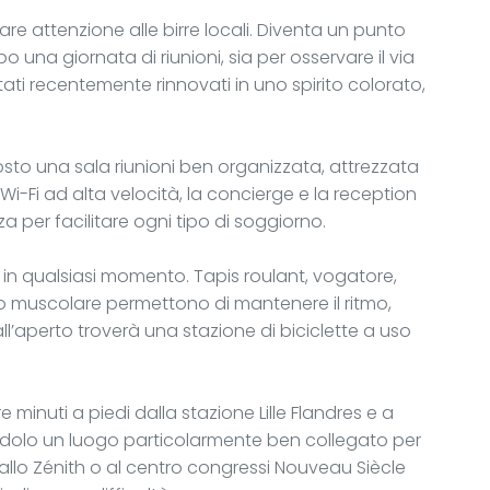
are attenzione alle birre locali. Diventa un punto
o una giornata di riunioni, sia per osservare il via
stati recentemente rinnovati in uno spirito colorato,
posto una sala riunioni ben organizzata, attrezzata
l Wi-Fi ad alta velocità, la concierge e la reception
 per facilitare ogni tipo di soggiorno.
ess in qualsiasi momento. Tapis roulant, vogatore,
rzo muscolare permettono di mantenere il ritmo,
all’aperto troverà una stazione di biciclette a uso
tre minuti a piedi dalla stazione Lille Flandres e a
endolo un luogo particolarmente ben collegato per
s, allo Zénith o al centro congressi Nouveau Siècle