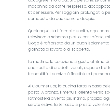
accogliere fino a quattro persone. Le cam
macchina da caffè Nespresso, accappatoi 
kit benessere. Per soggiorni prolungati o pe
composta da due camere doppie.
Qualunque sia il formato scelto, ogni came
televisore a schermo piatto, cassaforte, mi
luogo è rafforzata da un buon isolamento a
giornata di lavoro o di scoperta.
La mattina, la colazione si gusta al ritmo di
una scelta di prodotti variati, oppure dire
tranquillità. Il servizio è flessibile e il pe
Al Gourmet Bar, la cucina fatta in casa celeb
posto. A pranzo, il menu si orienta verso spec
l’atmosfera diventa più intima, propizia agl
serate estive, la terrazza si presta volentier