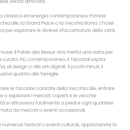
i, senza difficoltà.
a classica ed energia contemporanea. Potrete
chia Lille, la Grand Place o la Vecchia Borsa. L’hotel
 per esplorare le diverse sfaccettature della città,
 musei. Il Palais des Beaux-Arts merita una visita per
a curata. Più contemporaneo, il Tripostal ospita
l design o alle arti digitali. A pochi minuti, il
riosi quanto alle famiglie.
ere le facciate colorate della Vecchia Lille, entrare
e o esplorare i mercati coperti e le vecchie
città si attraversa facilmente a piedi e ogni quartiere
imata da mercati o eventi occasionali.
numerosi festival o eventi culturali, apprezzerete la