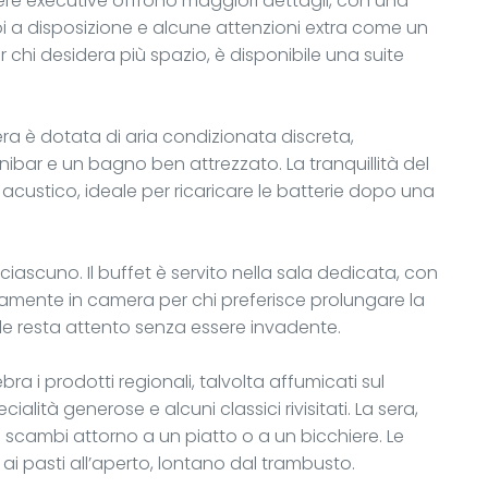
ere executive offrono maggiori dettagli, con una
a disposizione e alcune attenzioni extra come un
r chi desidera più spazio, è disponibile una suite
ra è dotata di aria condizionata discreta,
nibar e un bagno ben attrezzato. La tranquillità del
custico, ideale per ricaricare le batterie dopo una
 ciascuno. Il buffet è servito nella sala dedicata, con
ttamente in camera per chi preferisce prolungare la
rsonale resta attento senza essere invadente.
ra i prodotti regionali, talvolta affumicati sul
ialità generose e alcuni classici rivisitati. La sera,
i scambi attorno a un piatto o a un bicchiere. Le
i ai pasti all’aperto, lontano dal trambusto.