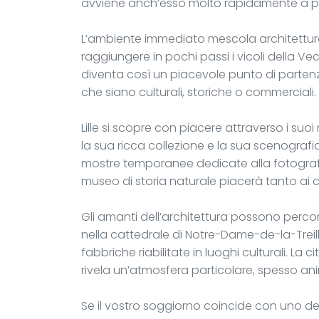
avviene anch’esso molto rapidamente a pied
L’ambiente immediato mescola architettur
raggiungere in pochi passi i vicoli della Vec
diventa così un piacevole punto di partenza
che siano culturali, storiche o commerciali.
Lille si scopre con piacere attraverso i suoi
la sua ricca collezione e la sua scenografi
mostre temporanee dedicate alla fotografia, a
museo di storia naturale piacerà tanto ai cu
Gli amanti dell’architettura possono percorr
nella cattedrale di Notre-Dame-de-la-Treill
fabbriche riabilitate in luoghi culturali. La 
rivela un’atmosfera particolare, spesso an
Se il vostro soggiorno coincide con uno dei 