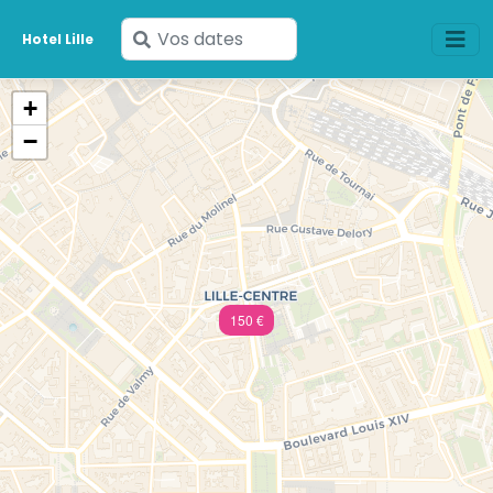
Saisissez
Hotel Lille
vos
dates
+
−
150 €