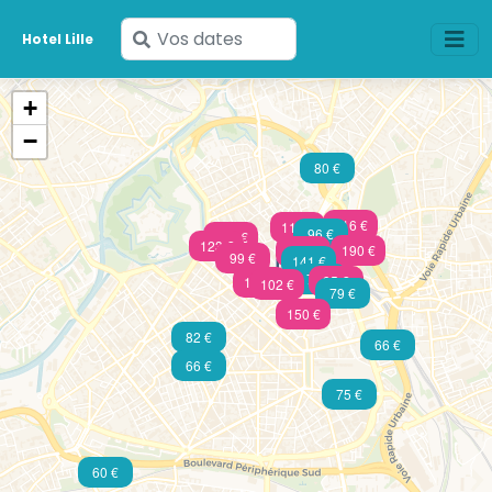
Saisissez
Hotel Lille
vos
dates
+
−
80 €
116 €
114 €
96 €
228 €
123 €
190 €
102 €
99 €
141 €
73 €
95 €
107 €
102 €
79 €
150 €
82 €
66 €
66 €
75 €
60 €