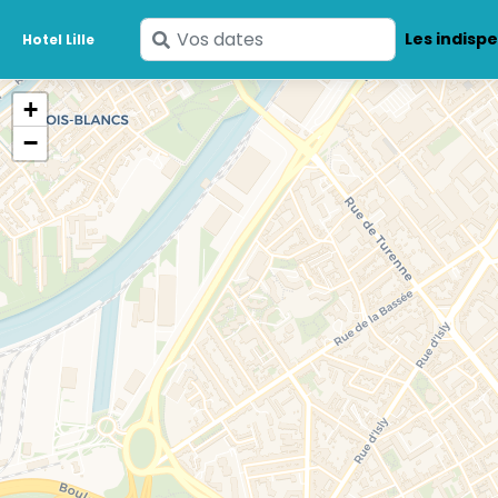
Saisissez
Les indisp
Hotel Lille
vos
dates
+
−