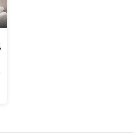
)
,
z