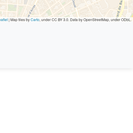
aflet
|
Map tiles by
Carto
, under CC BY 3.0. Data by OpenStreetMap, under ODbL.