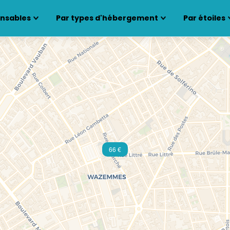
ensables
Par types d'hébergement
Par étoiles
66 €