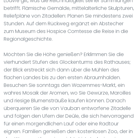
Louvre gilt, was die Reichhaltigkeit seiner Sammlungen
betrifft. Flämische Gemälde, mittelalterliche Skulpturen,
Reliefpläne von Zitadellen: Planen Sie mindestens zwei
Stunden. Auf dem Rückweg ergänzt ein Abstecher
zum Museum des Hospice Comtesse die Reise in die
Regionalgeschichte.
Möchten Sie die Höhe genießen? Erklimmen Sie die
vierhundert Stufen des Glockenturms des Rathauses;
der Blick erstreckt sich dann über die Mühlen des
flachen Landes bis zu den ersten Abraumhalden.
Besuchen Sie sonntags den Wazemmes-Markt, ein
wahres Mosaik der Aromen, wo Sie Gewürze, Maroilles
und riesige Blumensträuße kaufen können. Danach
überqueren Sie die von Vauban entworfene Zitadelle
und folgen den Ufern der Deûle, die sich hervorragend
für einen morgendlichen Lauf oder eine Radtour
eignen. Familien genießen den kostenlosen Zoo, der in