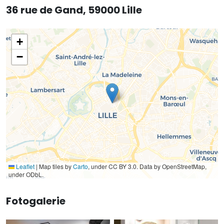
36 rue de Gand, 59000 Lille
+
−
Leaflet
|
Map tiles by
Carto
, under CC BY 3.0. Data by OpenStreetMap,
under ODbL.
Fotogalerie