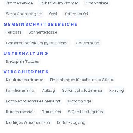
Zimmerservice
Frühstück im Zimmer
Lunchpakete
Wein/Champagner
Obst
Kaffee vor Ort
GEMEINSCHAFTSBEREICHE
Terrasse
Sonnenterrasse
Gemeinschaftslounge/TV-Bereich
Gartenmöbel
UNTERHALTUNG
Brettspiele/Puzzles
VERSCHIEDENES
Nichtraucherzimmer
Einrichtungen für behinderte Gäste
Familienzimmer
Aufzug
Schallisolierte Zimmer
Heizung
Komplett rauchfreie Unterkunft
Klimaanlage
Raucherbereich
Barrierefrei
WC mit Haltegriffen
Niedriges Waschbecken
Karten-Zugang