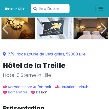
Geben
Hotel in Lille
Sie
Ihre
Daten
ein
7/9 Place Louise de Bettignies, 59000 Lille
Hôtel de la Treille
Hotel 3 Sterne in Lille
Romantischer Aufenthalt
Haustiere erlaubt
Barrierefrei
Design
Präsentation