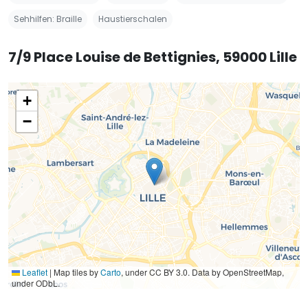
Sehhilfen: Braille
Haustierschalen
7/9 Place Louise de Bettignies, 59000 Lille
+
−
Leaflet
|
Map tiles by
Carto
, under CC BY 3.0. Data by OpenStreetMap,
under ODbL.